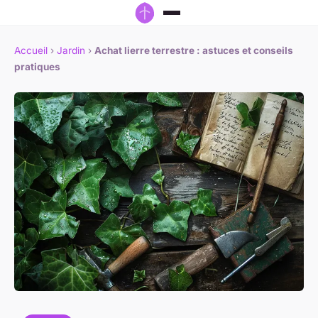
Accueil
›
Jardin
›
Achat lierre terrestre : astuces et conseils
pratiques