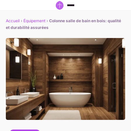
Accueil
›
Équipement
›
Colonne salle de bain en bois: qualité
et durabilité assurées